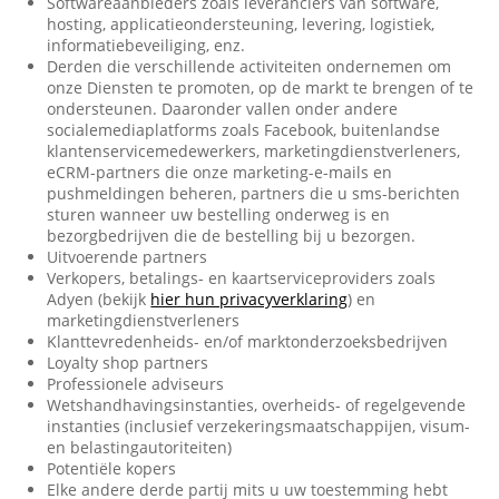
Softwareaanbieders zoals leveranciers van software,
hosting, applicatieondersteuning, levering, logistiek,
informatiebeveiliging, enz.
Derden die verschillende activiteiten ondernemen om
onze Diensten te promoten, op de markt te brengen of te
ondersteunen. Daaronder vallen onder andere
socialemediaplatforms zoals Facebook, buitenlandse
klantenservicemedewerkers, marketingdienstverleners,
eCRM-partners die onze marketing-e-mails en
pushmeldingen beheren, partners die u sms-berichten
sturen wanneer uw bestelling onderweg is en
bezorgbedrijven die de bestelling bij u bezorgen.
Uitvoerende partners
Verkopers, betalings- en kaartserviceproviders zoals
Adyen (bekijk
hier hun privacyverklaring
) en
marketingdienstverleners
Klanttevredenheids- en/of marktonderzoeksbedrijven
Loyalty shop partners
Professionele adviseurs
Wetshandhavingsinstanties, overheids- of regelgevende
instanties (inclusief verzekeringsmaatschappijen, visum-
en belastingautoriteiten)
Potentiële kopers
Elke andere derde partij mits u uw toestemming hebt