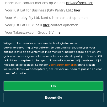
neem dan contact met ons op via ons
privacyformulier
Voor Just Eat for Business (City Pantry Ltd.)
hier
Voor Menulog Pty Ltd. kunt u
hier
contact opnemen
Voor Just Eat UK kunt u
hier
contact opnemen
Voor Takeaway.com Group B.V.
hier
Just Eat Takeaway.com Data Protection Officer -
Wij gebruiken cookies en andere technologieën om uw
Takeaway.com Group B.V.
gebruikerservaring te verbeteren, te personaliseren, analyses voor
optimalisatie en advertenties in samenwerking met derde partijen. Wij
Piet Heinkade 61
gebruiken onze eigen cookies en cookies van derde partijen. Door op OK
1019 GM Amsterdam
te klikken accepteert u het gebruik van alle cookies. Wij plaatsen altijd
Nederland
noodzakelijke cookies. Selecteer
Voorkeuren beheren
om te kiezen
welke cookies u wilt accepteren, om uw voorkeur aan te passen en voor
Bijgewerkte versies van deze
meer informatie.
Privacyverklaring
OK
Wij kunnen deze Verklaring van tijd tot tijd bijwerken als
reactie op veranderende juridische, technische of zakelijke
ontwikkelingen. Wanneer wij onze Privacyverklaring
Essentiële
bijwerken, zullen wij passende maatregelen nemen om u
op de hoogte te brengen, in overeenstemming met het